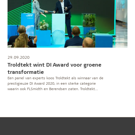
29.09.2020
Troldtekt wint DI Award voor groene
transformatie
Een panel van experts koos Troldtekt als winnaar van de
prestigieuze DI Award 2020, in een sterke categorie
waarin ook FLSmidth en Berendsen zaten. Troldtekt
heeft de DI Award ontvangen voor het vergroten van
haar concurrentievermogen door middel van een
ambitieuze groene transformatie, gebaseerd op het
Cradle to Cradle-concept.