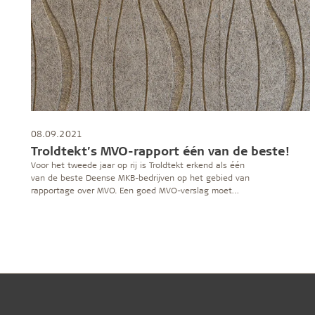
repareren
08.09.2021
Troldtekt’s MVO-rapport één van de beste!
Voor het tweede jaar op rij is Troldtekt erkend als één
van de beste Deense MKB-bedrijven op het gebied van
rapportage over MVO. Een goed MVO-verslag moet
gebaseerd zijn op een strategische benadering van
duurzaamheid, zegt CEO Peer Leth. Hij wijst erop dat
het rapport zowel successen als uitdagingen beschrijft.