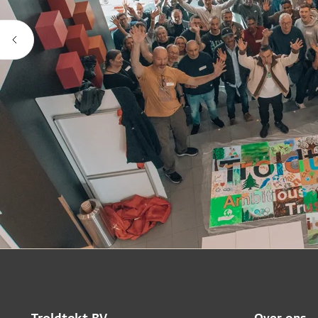
Troldtekt BV
Over ons