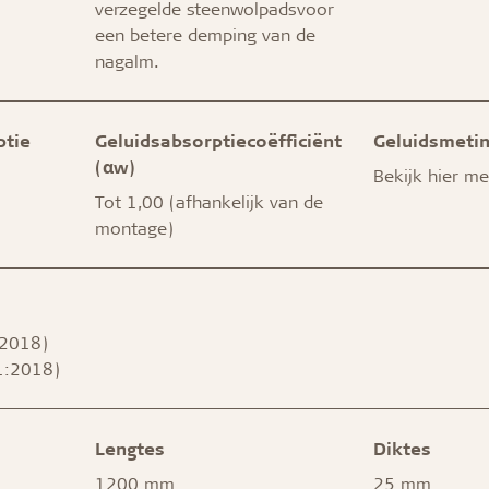
verzegelde steenwolpadsvoor
een betere demping van de
nagalm.
ptie
Geluidsabsorptiecoëfficiënt
Geluidsmeti
(αw)
Bekijk hier m
Tot 1,00 (afhankelijk van de
montage)
:2018)
1:2018)
Lengtes
Diktes
1200 mm
25 mm