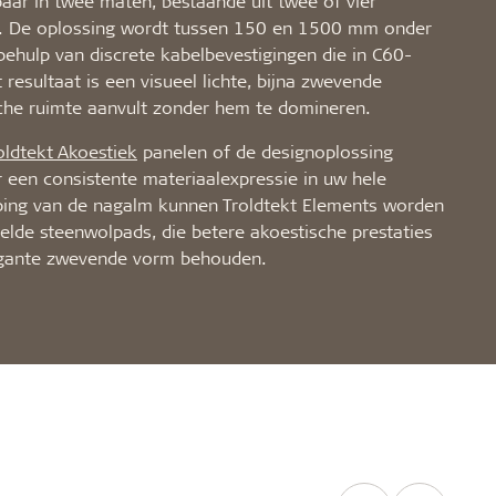
baar in twee maten, bestaande uit twee of vier
n. De oplossing wordt tussen 150 en 1500 mm onder
ehulp van discrete kabelbevestigingen die in C60-
 resultaat is een visueel lichte, bijna zwevende
sche ruimte aanvult zonder hem te domineren.
oldtekt Akoestiek
panelen of de designoplossing
r een consistente materiaalexpressie in uw hele
ping van de nagalm kunnen Troldtekt Elements worden
gelde steenwolpads, die betere akoestische prestaties
elegante zwevende vorm behouden.