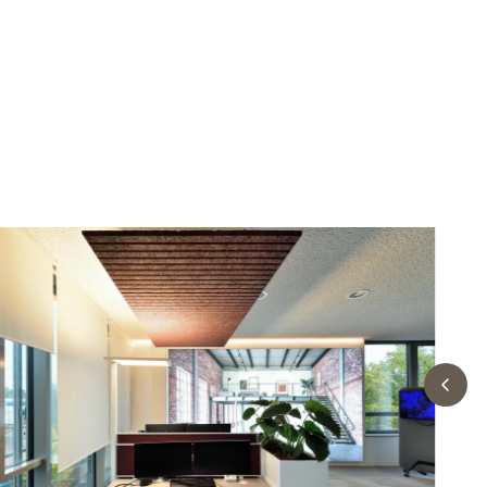
Montage
Toebehor
Gezond binnenklimaat
Robuust 
Opslag van Troldtekt® panelen vóór
Schroeven
installatie
Verf
Vochttolera
Troldtekt monteren
Toegangsp
Troldtekt bewerken
Montagebe
Troldtekt reinigen, schilderen en
repareren