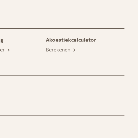
ng
Akoestiekcalculator
eer
Berekenen