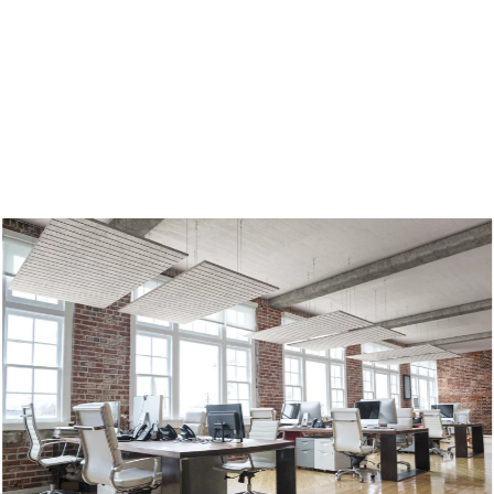
en
Troldtekt producten
en duurzaam
Effectieve brandbesch
Grondstoffen
Structuur en kleuren
ntie
aneel
Randafwerkingen
ugels
Veel Gestelde Vragen