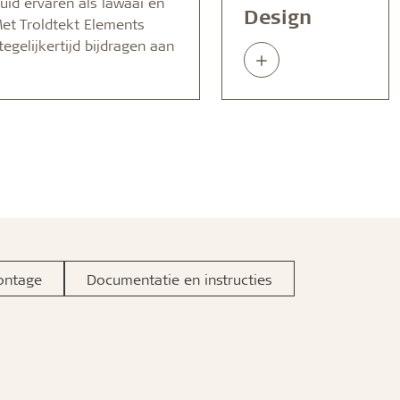
luid ervaren als lawaai en
Design
Met Troldtekt Elements
egelijkertijd bijdragen aan
Read
about
ontage
Documentatie en instructies