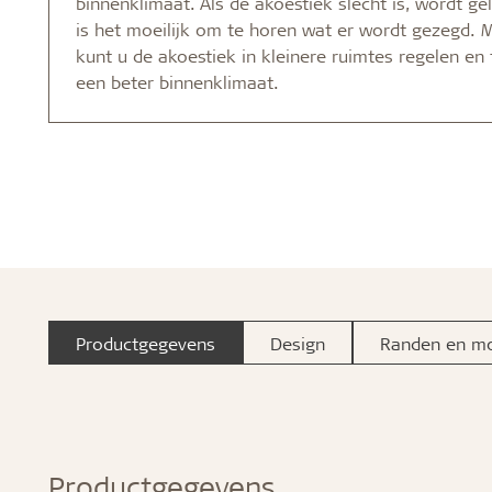
binnenklimaat. Als de akoestiek slecht is, wordt ge
is het moeilijk om te horen wat er wordt gezegd. 
kunt u de akoestiek in kleinere ruimtes regelen en t
een beter binnenklimaat.
Productgegevens
Design
Randen en m
Productgegevens