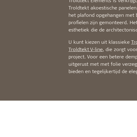
Troldtekt Elements is verkrijg
Troldtekt akoestische panele
het plafond opgehangen met b
profielen zijn gemonteerd. Het
esthetiek die de architectoni
U kunt kiezen uit klassieke
Tr
Troldtekt V-line
, die zorgt voo
project. Voor een betere dem
uitgerust met met folie verze
bieden en tegelijkertijd de 