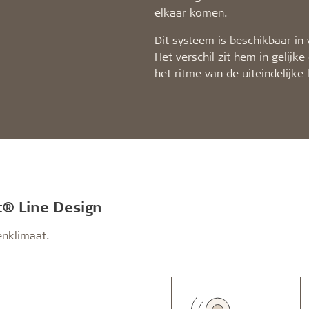
elkaar komen.
Dit systeem is beschikbaar in
Het verschil zit hem in gelijk
het ritme van de uiteindelijke
t® Line Design
enklimaat.