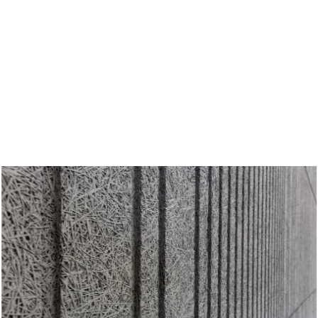
en
Troldtekt producten
en duurzaam
Effectieve brandbesch
Grondstoffen
Structuur en kleuren
ntie
aneel
Randafwerkingen
ugels
Veel Gestelde Vragen