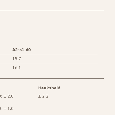
A2-s1,d0
15,7
16,1
Haaksheid
: ± 2,0
± ≤ 2
: ± 1,0