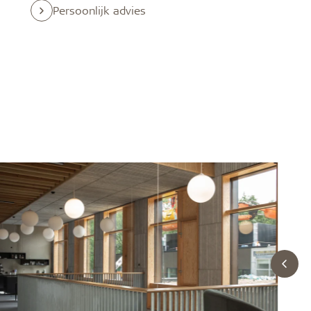
Montage
Toebehor
Persoonlijk advies
Gezond binnenklimaat
Robuust 
Opslag van Troldtekt® panelen vóór
Schroeven
installatie
Verf
Vochttolera
Troldtekt monteren
Toegangsp
Troldtekt bewerken
Montagebe
Troldtekt reinigen, schilderen en
repareren