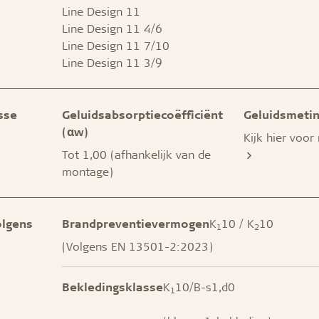
Line Design 11
Line Design 11 4/6
Line Design 11 7/10
Line Design 11 3/9
sse
Geluidsabsorptiecoëfficiënt
Geluidsmeti
(αw)
Kijk hier voor
Tot 1,00 (afhankelijk van de
montage)
olgens
Brandpreventievermogen
K
10 / K
10
1
2
(Volgens EN 13501-2:2023)
Bekledingsklasse
K
10/B-s1,d0
1