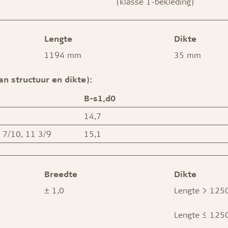
(klasse 1-bekleding)
Lengte
Dikte
1194 mm
35 mm
an structuur en dikte):
B-s1,d0
14,7
1 7/10, 11 3/9
15,1
Breedte
Dikte
± 1,0
Lengte > 1250
Lengte ≤ 1250