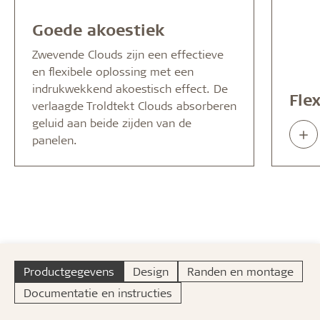
Goede akoestiek
Zwevende Clouds zijn een effectieve
en flexibele oplossing met een
indrukwekkend akoestisch effect. De
Fle
verlaagde Troldtekt Clouds absorberen
geluid aan beide zijden van de
Rea
panelen.
abo
Productgegevens
Design
Randen en montage
Documentatie en instructies