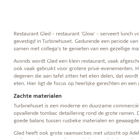
Restaurant Glød - restaurant 'Glow' - serveert lunch v
gevestigd in Turbinehuset. Gedurende een periode van
samen met collega’s te genieten van een gezellige maa
Avonds wordt Glød een klein restaurant, vaak afgesch
ook vaak gebruikt voor grotere privé-evenementen. Het
degenen die aan tafel zitten het eten delen, dat wor
eten. Hier ligt de focus op heerlijke gerechten en een 
Zachte materialen
Turbinehuset is een moderne en duurzame commercië
opvallende tombac detaillering rond de grote ramen. 
goede balans tussen rustieke materialen en gewaagde 
Glød heeft ook grote raamsecties met uitzicht op Adel