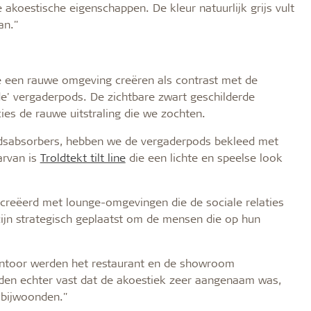
akoestische eigenschappen. De kleur natuurlijk grijs vult
an."
we een rauwe omgeving creëren als contrast met de
de' vergaderpods. De zichtbare zwart geschilderde
cies de rauwe uitstraling die we zochten.
uidsabsorbers, hebben we de vergaderpods bekleed met
arvan is
Troldtekt tilt line
die een lichte en speelse look
creëerd met lounge-omgevingen die de sociale relaties
ijn strategisch geplaatst om de mensen die op hun
antoor werden het restaurant en de showroom
lden echter vast dat de akoestiek zeer aangenaam was,
 bijwoonden."