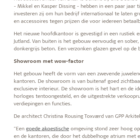
- Mikkel en Kasper Dissing - hebben in een paar jaar
investeren zij om hun bedrijf internationaal te laten g
en accessoires tegen prijzen die voor iedereen betaalb
Het nieuwe hoofdkantoor is gevestigd in een rustiek e
Jutland. Van buiten is het gebouw eenvoudig en sober,
donkergrijs beton. Een verzonken glazen gevel op de 
Showroom met wow-factor
Het gebouw heeft de vorm van een zwevende juwelend
kantoren. De showroom is van buitenaf goed zichtbaar
exclusieve interieur. De showroom is het hart en de id
horloges tentoongesteld, en de uitgestrekte verkoopr
verdiepingen en functies.
De architect Christina Rousing Toxværd van GPP Arkitek
"Een
goede akoestische
omgeving stond zeer hoog op d
en de kantoren, die door het dubbelhoge atrium met e