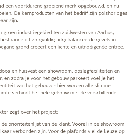
 tijd een voortdurend groeiend merk opgebouwd, en nu
roeien. De kernproducten van het bedrijf zijn polshorloges
aar zijn.
n groen industriegebied ten zuidwesten van Aarhus,
 bestaande uit zorgvuldig uitgebalanceerde gevels in
begane grond creëert een lichte en uitnodigende entree.
oos en huisvest een showroom, opslagfaciliteiten en
, en zodra je voor het gebouw parkeert voel je het
entiteit van het gebouw - hier worden alle slimme
uimte verbindt het hele gebouw met de verschillende
ter zegt over het project:
e prioriteitenlijst van de klant. Vooral in de showroom
lkaar verbonden zijn. Voor de plafonds viel de keuze op