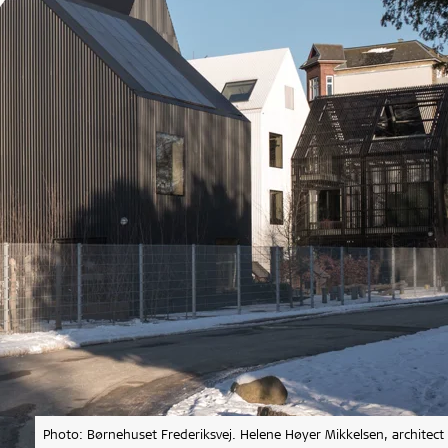
Photo: Børnehuset Frederiksvej. Helene Høyer Mikkelsen, architect