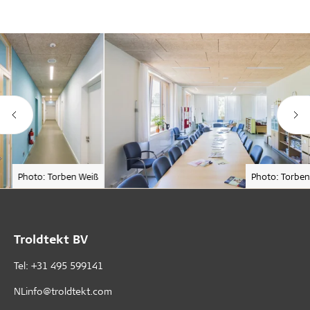
Photo: Torben Weiß
Photo: Torben
Troldtekt BV
Tel: +31 495 599141
NLinfo@troldtekt.com