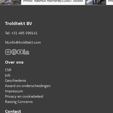
Photo: Rasmus Hjortshøj/COAST Studio
Ph
Troldtekt BV
Tel: +31 495 599141
NLinfo@troldtekt.com
Over ons
CSR
Job
Geschiedenis
Award on onderscheidingen
Impressum
Privacy en cookiebeleid
Raising Concerns
Contact