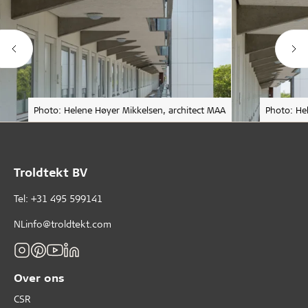
Photo: Helene Høyer Mikkelsen, architect MAA
Photo: He
Troldtekt BV
Tel: +31 495 599141
NLinfo@troldtekt.com
Over ons
CSR