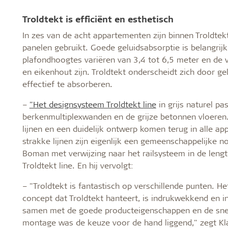
Troldtekt is efficiënt en esthetisch
In zes van de acht appartementen zijn binnen Troldtek
panelen gebruikt. Goede geluidsabsorptie is belangrij
plafondhoogtes variëren van 3,4 tot 6,5 meter en de 
en eikenhout zijn. Troldtekt onderscheidt zich door ge
effectief te absorberen.
–
"Het designsysteem Troldtekt line
in grijs naturel pa
berkenmultiplexwanden en de grijze betonnen vloeren
lijnen en een duidelijk ontwerp komen terug in alle a
strakke lijnen zijn eigenlijk een gemeenschappelijke n
Boman met verwijzing naar het railsysteem in de lengt
Troldtekt line. En hij vervolgt:
– "Troldtekt is fantastisch op verschillende punten. He
concept dat Troldtekt hanteert, is indrukwekkend en i
samen met de goede producteigenschappen en de sne
montage was de keuze voor de hand liggend," zegt K