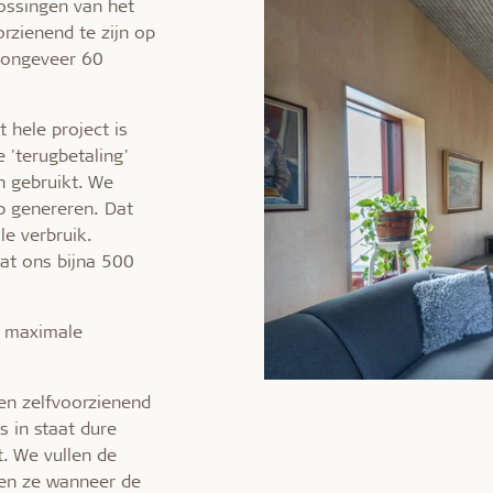
ossingen van het
orzienend te zijn op
j ongeveer 60
 hele project is
e 'terugbetaling'
n gebruikt. We
 genereren. Dat
e verbruik.
at ons bijna 500
e maximale
en zelfvoorzienend
s in staat dure
t. We vullen de
ken ze wanneer de