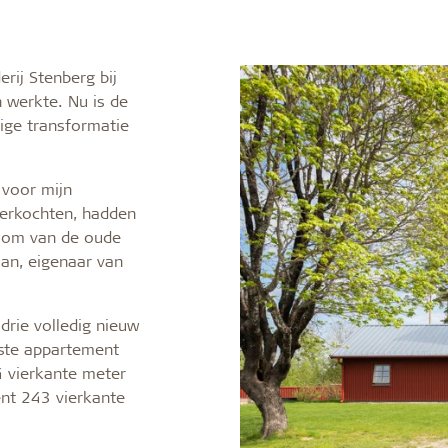
en
Troldtekt producten
en duurzaam
Effectieve brandbesch
Grondstoffen
erij Stenberg bij
Structuur en kleuren
ntie
 werkte. Nu is de
aneel
Randafwerkingen
ige transformatie
ugels
Veel Gestelde Vragen
 voor mijn
verkochten, hadden
e om van de oude
an, eigenaar van
drie volledig nieuw
tste appartement
4 vierkante meter
nt 243 vierkante