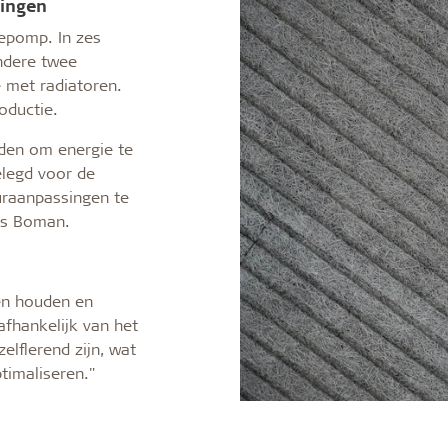
ningen
epomp. In zes
ndere twee
 met radiatoren.
oductie.
den om energie te
elegd voor de
uraanpassingen te
as Boman.
en houden en
fhankelijk van het
elflerend zijn, wat
timaliseren."