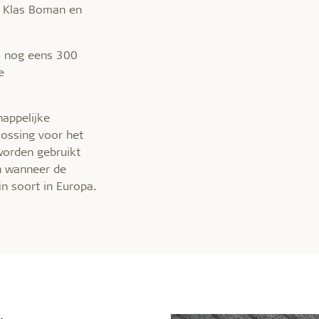
gt Klas Boman en
om nog eens 300
e
appelijke
lossing voor het
worden gebruikt
en wanneer de
ijn soort in Europa.