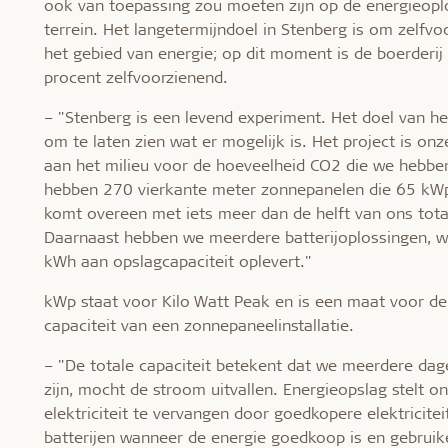
ook van toepassing zou moeten zijn op de energieopl
terrein. Het langetermijndoel in Stenberg is om zelfvo
het gebied van energie; op dit moment is de boerderi
procent zelfvoorzienend.
– "Stenberg is een levend experiment. Het doel van het
om te laten zien wat er mogelijk is. Het project is onz
aan het milieu voor de hoeveelheid CO2 die we hebbe
hebben 270 vierkante meter zonnepanelen die 65 kWp
komt overeen met iets meer dan de helft van ons total
Daarnaast hebben we meerdere batterijoplossingen, w
kWh aan opslagcapaciteit oplevert."
kWp staat voor Kilo Watt Peak en is een maat voor d
capaciteit van een zonnepaneelinstallatie.
– "De totale capaciteit betekent dat we meerdere dag
zijn, mocht de stroom uitvallen. Energieopslag stelt on
elektriciteit te vervangen door goedkopere elektricitei
batterijen wanneer de energie goedkoop is en gebrui