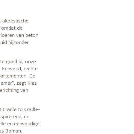
t akoestische
k omdat de
vloeren van beton
luid bijzonder
ste goed bij onze
. Eenvoud, rechte
ppartementen. De
oemer", zegt Klas
erichting van
t Cradle to Cradle-
nspirerend, en
lle en eenvoudige
las Boman.