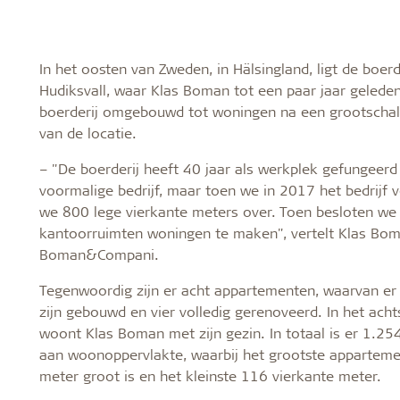
Montage
Toebehor
Gezond binnenklimaat
Robuust 
Opslag van Troldtekt® panelen vóór
Schroeven
In het oosten van Zweden, in Hälsingland, ligt de boerd
installatie
Verf
Vochttolera
Hudiksvall, waar Klas Boman tot een paar jaar geleden
Troldtekt monteren
Toegangsp
boerderij omgebouwd tot woningen na een grootschal
Troldtekt bewerken
Montagebe
van de locatie.
Troldtekt reinigen, schilderen en
repareren
– "De boerderij heeft 40 jaar als werkplek gefungeerd
voormalige bedrijf, maar toen we in 2017 het bedrijf 
we 800 lege vierkante meters over. Toen besloten w
kantoorruimten woningen te maken", vertelt Klas Bom
Boman&Compani.
Tegenwoordig zijn er acht appartementen, waarvan er 
zijn gebouwd en vier volledig gerenoveerd. In het ach
woont Klas Boman met zijn gezin. In totaal is er 1.25
aan woonoppervlakte, waarbij het grootste apparteme
meter groot is en het kleinste 116 vierkante meter.