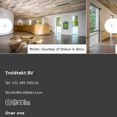
Photo: Courtesy of Shikun & Binui
Troldtekt BV
Tel: +31 495 599141
NLinfo@troldtekt.com
Over ons