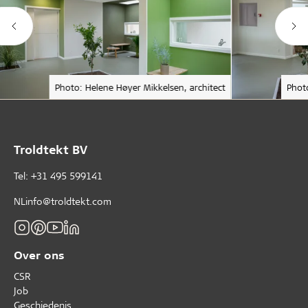
Photo: Helene Høyer Mikkelsen, architect
Phot
Troldtekt BV
Tel: +31 495 599141
NLinfo@troldtekt.com
Over ons
CSR
Job
Geschiedenis