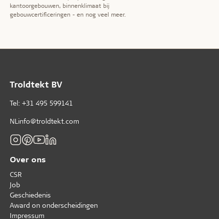
kantoorgebouwen, binnenklimaat bij
gebouwcertificeringen - en nog veel meer.
Troldtekt BV
Tel: +31 495 599141
NLinfo@troldtekt.com
Over ons
CSR
Job
Geschiedenis
Award on onderscheidingen
Impressum