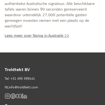
authentieke Australische signatuur. Alle beschikbare
tafels waren binnen 90 seconden gereserveerd
waardoor uiteindelijk 27.000 potentiële gasten
genoegen moesten nemen met een plaats op de
wachtlijst!
Lees meer over Noma in Australië >>
Troldtekt BV
Tel: +31 495 599141
NLinfo@troldtekt.com