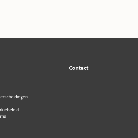
Contact
erscheidingen
okiebeleid
rns